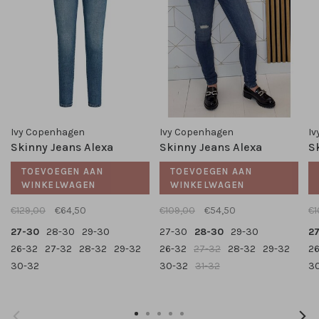
Ivy Copenhagen
Ivy Copenhagen
Iv
Skinny Jeans Alexa
Skinny Jeans Alexa
S
TOEVOEGEN AAN
TOEVOEGEN AAN
WINKELWAGEN
WINKELWAGEN
€129,00
€64,50
€109,00
€54,50
€1
27-30
28-30
29-30
27-30
28-30
29-30
2
26-32
27-32
28-32
29-32
26-32
27-32
28-32
29-32
2
30-32
30-32
31-32
3