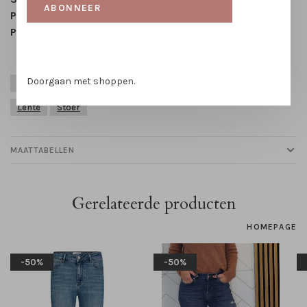
ABONNEER
Pocket:
Five pocket jeans
Patroon:
Effen
Doorgaan met shoppen.
Blauw
Denim
Elastan
Festival
Herfst
Katoen
Lente
Stoer
MAATTABELLEN
Gerelateerde producten
HOMEPAGE
-50%
-50%