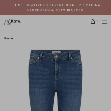
LET OP: GEWIJZIGDE LEVERTIJDEN - ZIE PAGINA
VERZENDEN & RETOURNEREN
0
Home