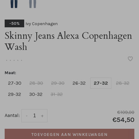
Ivy Copenhagen
-50%
Skinny Jeans Alexa Copenhagen
Wash
•
•
•
•
•
Maat:
27-30
28-30
29-30
26-32
27-32
28-32
29-32
30-32
31-32
€109,00
Aantal:
-
+
€54,50
TOEVOEGEN AAN WINKELWAGEN