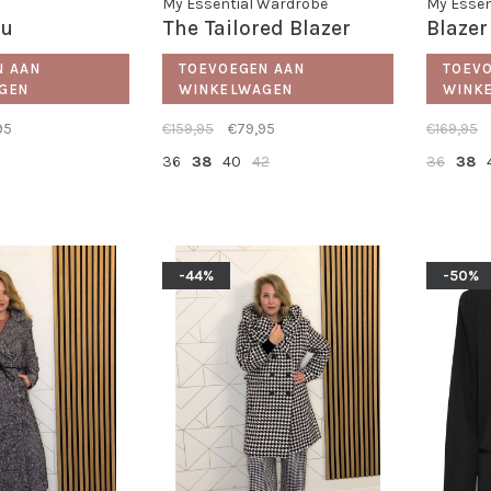
My Essential Wardrobe
My Essen
zu
The Tailored Blazer
Blazer
N AAN
TOEVOEGEN AAN
TOEV
GEN
WINKELWAGEN
WINK
95
€159,95
€79,95
€169,95
36
38
40
42
36
38
-44%
-50%