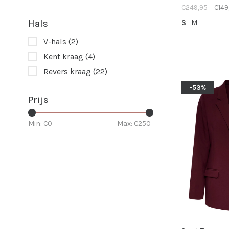
€249,95
€149
Hals
S
M
V-hals
(2)
Kent kraag
(4)
Revers kraag
(22)
-53%
Prijs
Min: €
0
Max: €
250