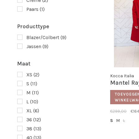
Crème
(2)
Paars
(1)
Producttype
Blazer/Colbert
(9)
Jassen
(9)
Maat
XS
(2)
Kocca Italia
Mantel Ra
S
(11)
M
(11)
TOEVOEGE
WINKELWA
L
(10)
XL
(6)
€299,00
€16
36
(12)
S
M
L
38
(13)
40
(13)