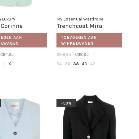
n Luxury
My Essential Wardrobe
 Corinne
Trenchcoat Mira
OEGEN AAN
TOEVOEGEN AAN
ELWAGEN
WINKELWAGEN
€64,95
€169,95
€118,95
L
XL
34
36
38
40
42
-50%