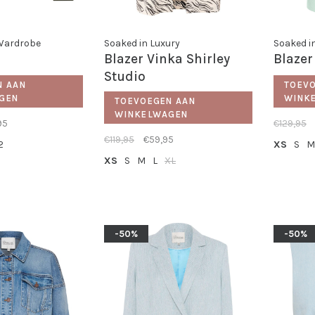
 Wardrobe
Soaked in Luxury
Soaked i
Blazer Vinka Shirley
Blazer
Studio
N AAN
TOEV
GEN
WINK
TOEVOEGEN AAN
WINKELWAGEN
95
€129,95
€119,95
€59,95
2
XS
S
M
XS
S
M
L
XL
-50%
-50%