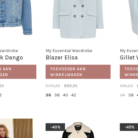
 Wardrobe
My Essential Wardrobe
My Essen
ck Dango
Blazer Elisa
Gillet
N AAN
TOEVOEGEN AAN
TOEV
GEN
WINKELWAGEN
WINK
95
€179,95
€89,95
€99,95
2
36
38
40
42
36
38
-40%
-45%