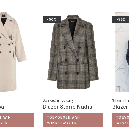
-50%
-55%
Soaked in Luxury
Silvian 
ya
Blazer Storie Nadia
Blazer
N AAN
TOEVOEGEN AAN
TOEV
GEN
WINKELWAGEN
WINK