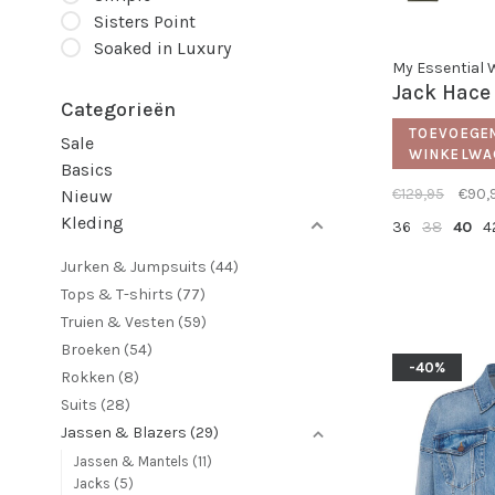
Sisters Point
Soaked in Luxury
My Essential
Jack Hace
Categorieën
TOEVOEGE
Sale
WINKELWA
Basics
€129,95
€90,
Nieuw
Kleding
36
38
40
4
Jurken & Jumpsuits
(44)
Tops & T-shirts
(77)
Truien & Vesten
(59)
Broeken
(54)
-40%
Rokken
(8)
Suits
(28)
Jassen & Blazers
(29)
Jassen & Mantels
(11)
Jacks
(5)