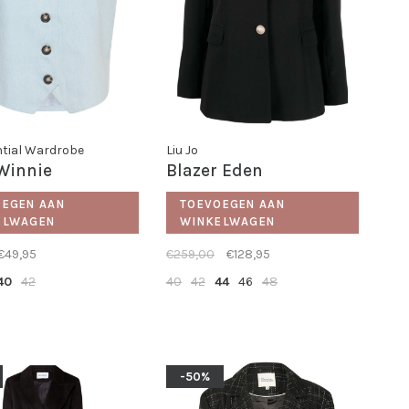
tial Wardrobe
Liu Jo
 Winnie
Blazer Eden
OEGEN AAN
TOEVOEGEN AAN
ELWAGEN
WINKELWAGEN
€49,95
€259,00
€128,95
40
42
40
42
44
46
48
-50%