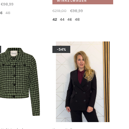
WINKELWAGEN
€98,99
€219,00
€98,99
46
48
42
44
46
48
-54%