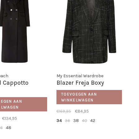
Heach
My Essential Wardrobe
l Cappotto
Blazer Freja Boxy
TOEVOEGEN AAN
WINKELWAGEN
OEGEN AAN
ELWAGEN
€169,95
€84,95
€134,95
34
36
38
40
42
46
48