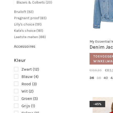
Blazers & Colberts
(20)
Bruiloft
(92)
Pregnant proof
(65)
Lilly's choice
(191)
Kate's choice
(181)
Laatste maten
(88)
My Essential
Accessoires
Denim Ja
TOEVOEGE
Kleur
WINKELWA
Zwart
(12)
€139,95
€83,
Blauw
(4)
36
38
40
4
Rood
(3)
Wit
(2)
Groen
(5)
-45%
Grijs
(1)