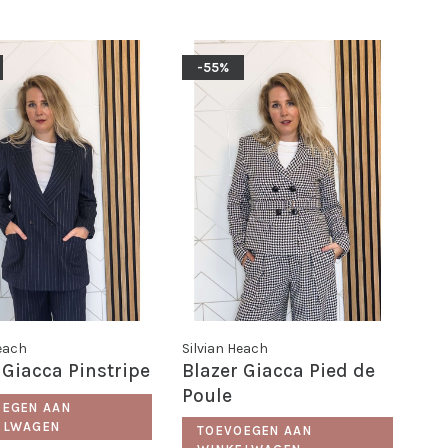
-55%
Heach
Silvian Heach
 Giacca Pinstripe
Blazer Giacca Pied de
Poule
OEGEN AAN
ELWAGEN
TOEVOEGEN AAN