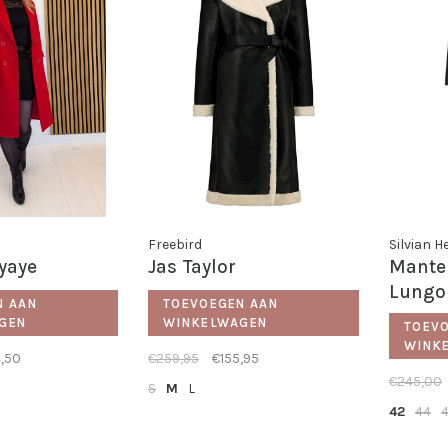
Freebird
Silvian 
yaye
Jas Taylor
Mante
Lungo
N AAN
TOEVOEGEN AAN
GEN
WINKELWAGEN
TOEV
WINK
4,50
€259,95
€155,95
€245,00
S
M
L
42
44