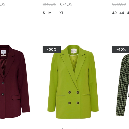
,95
€149,95
€74,95
€219,00
S
M
L
XL
42
44
-50%
-40%