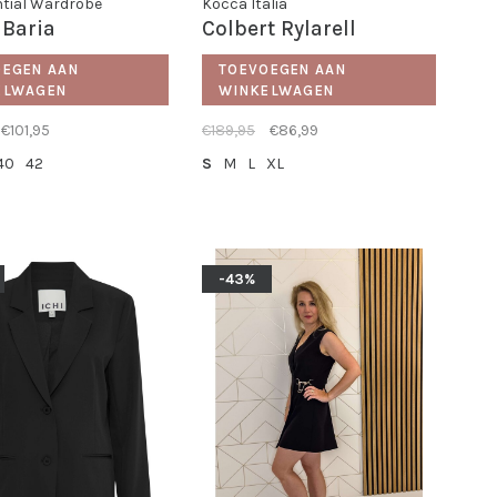
tial Wardrobe
Kocca Italia
 Baria
Colbert Rylarell
OEGEN AAN
TOEVOEGEN AAN
ELWAGEN
WINKELWAGEN
€101,95
€189,95
€86,99
40
42
S
M
L
XL
-43%