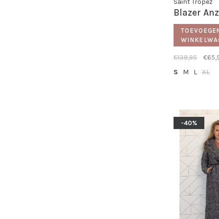
Saint Tropez
Blazer An
TOEVOEGE
WINKELWA
€139,95
€65,
S
M
L
XL
-40%