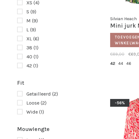
XS
(4)
S
(9)
Silvian Heach
M
(9)
Mini jurk 
L
(9)
TOEVOEGE
XL
(6)
WINKELWA
38
(1)
€89,00
€69,
40
(1)
42
44
46
42
(1)
Fit
Getailleerd
(2)
Loose
(2)
-56%
Wide
(1)
Mouwlengte