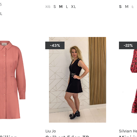
5
XS
S
M
L
XL
S
M
L
L
-43%
-22%
Liu Jo
Silvian 