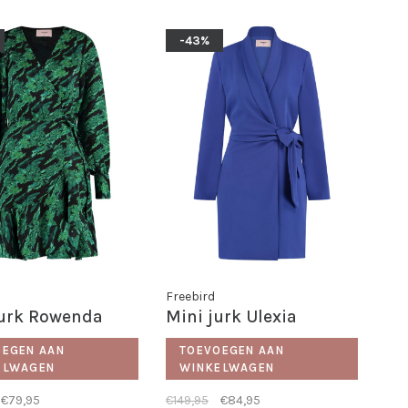
-43%
Freebird
Jurk Rowenda
Mini jurk Ulexia
OEGEN AAN
TOEVOEGEN AAN
ELWAGEN
WINKELWAGEN
€79,95
€149,95
€84,95