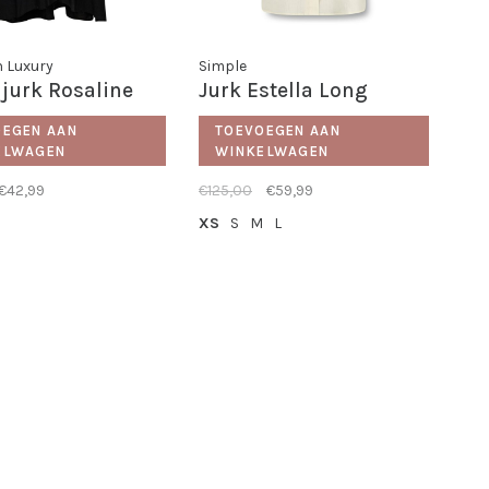
n Luxury
Simple
jurk Rosaline
Jurk Estella Long
OEGEN AAN
TOEVOEGEN AAN
ELWAGEN
WINKELWAGEN
€42,99
€125,00
€59,99
XS
S
M
L