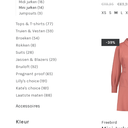
Midi jurken
(18)
€119,95
€69,9
Mini jurken
(14)
XS
S
M
L
X
Jumpsuits
(9)
Tops & T-shirts
(77)
Truien & Vesten
(59)
Broeken
(54)
-39%
Rokken
(8)
Suits
(28)
Jassen & Blazers
(29)
Bruiloft
(92)
Pregnant proof
(65)
Lilly's choice
(191)
Kate's choice
(181)
Laatste maten
(88)
Accessoires
Kleur
Freebird