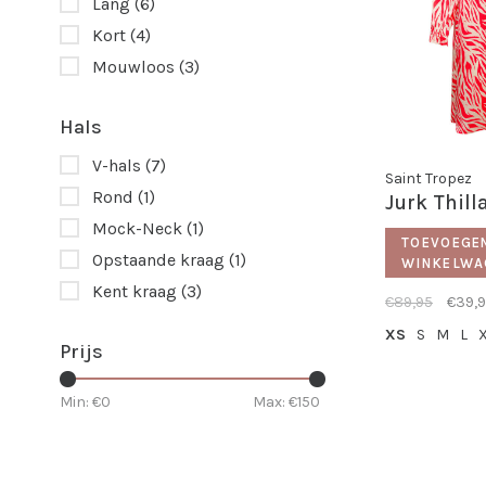
Lang
(6)
Kort
(4)
Mouwloos
(3)
Hals
V-hals
(7)
Saint Tropez
Rond
(1)
Jurk Thill
Mock-Neck
(1)
TOEVOEGE
Opstaande kraag
(1)
WINKELWA
Kent kraag
(3)
€89,95
€39,
XS
S
M
L
Prijs
Min: €
0
Max: €
150