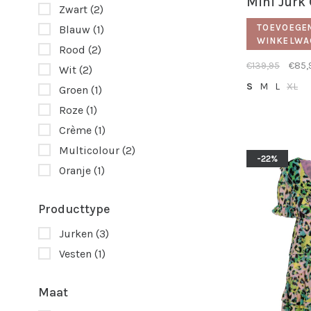
Mini Jurk 
Zwart
(2)
TOEVOEGE
Blauw
(1)
WINKELWA
Rood
(2)
€139,95
€85,
Wit
(2)
S
M
L
XL
Groen
(1)
Roze
(1)
Crème
(1)
Multicolour
(2)
-22%
Oranje
(1)
Producttype
Jurken
(3)
Vesten
(1)
Maat