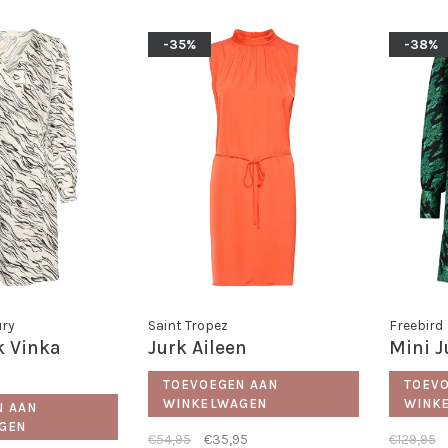
-35%
-38%
ury
Saint Tropez
Freebird
k Vinka
Jurk Aileen
Mini 
TOEVOEGEN AAN
TOEV
WINKELWAGEN
WINK
N AAN
GEN
€54,95
€35,95
€129,95