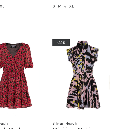
XL
S
M
L
XL
-22%
Heach
Silvian Heach