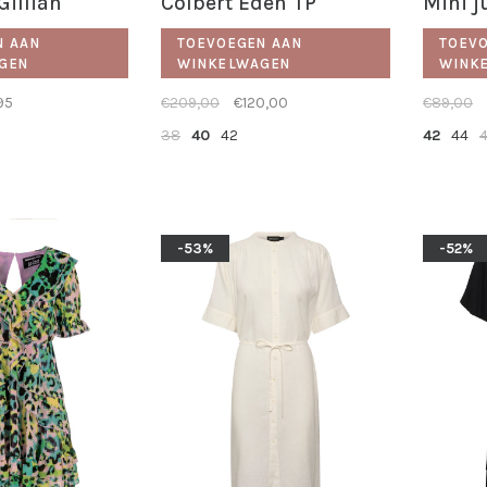
Gillian
Colbert Eden TP
Mini j
N AAN
TOEVOEGEN AAN
TOEV
GEN
WINKELWAGEN
WINK
95
€209,00
€120,00
€89,00
38
40
42
42
44
-53%
-52%