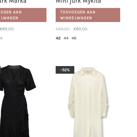
urk Marka
Mini jurk Mykita
OEGEN AAN
TOEVOEGEN AAN
ELWAGEN
WINKELWAGEN
€69,00
€89,00
€69,00
46
42
44
46
-52%