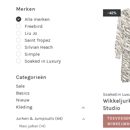
Merken
-42%
Alle merken
Freebird
Liu Jo
Saint Tropez
Silvian Heach
Simple
Soaked in Luxury
Categorieën
Sale
Basics
Soaked in Lux
Nieuw
Wikkeljur
Kleding
Studio
TOEVOEGE
Jurken & Jumpsuits
(44)
WINKELWA
Maxi jurken
(14)