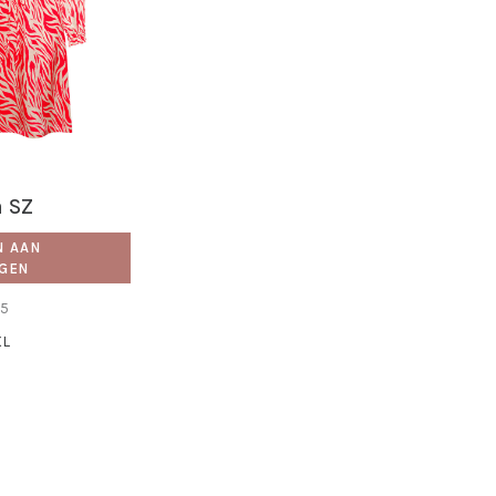
a SZ
N AAN
GEN
95
XL