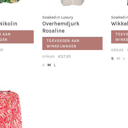
Soaked in Luxury
Soaked i
Nikolin
Overhemdjurk
Wikkel
Rosaline
N AAN
TOEV
GEN
WINK
TOEVOEGEN AAN
WINKELWAGEN
00
€89,95
€79,95
€37,95
S
M
L
S
M
L