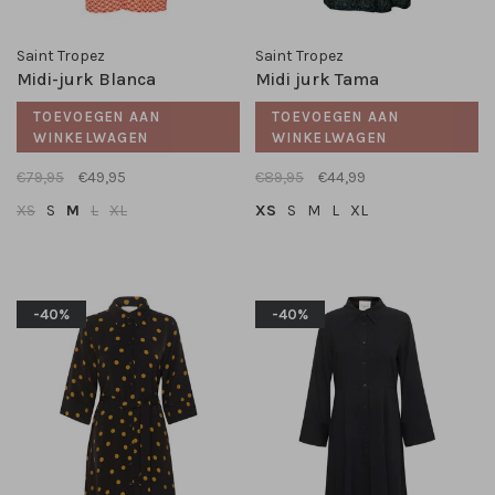
Saint Tropez
Saint Tropez
Midi-jurk Blanca
Midi jurk Tama
TOEVOEGEN AAN
TOEVOEGEN AAN
WINKELWAGEN
WINKELWAGEN
€79,95
€49,95
€89,95
€44,99
XS
S
M
L
XL
XS
S
M
L
XL
-40%
-40%