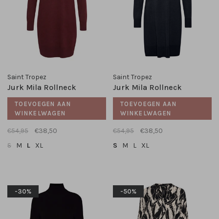
Saint Tropez
Saint Tropez
Jurk Mila Rollneck
Jurk Mila Rollneck
TOEVOEGEN AAN
TOEVOEGEN AAN
WINKELWAGEN
WINKELWAGEN
€54,95
€38,50
€54,95
€38,50
S
M
L
XL
S
M
L
XL
-30%
-50%