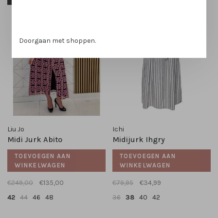
Doorgaan met shoppen.
Liu Jo
Ichi
Midi Jurk Abito
Midijurk Ihgry
TOEVOEGEN AAN
TOEVOEGEN AAN
WINKELWAGEN
WINKELWAGEN
€249,00
€135,00
€79,95
€34,99
42
44
46
48
36
38
40
42