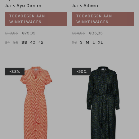
Jurk Ayo Denim
Jurk Aileen
TOEVOEGEN AAN
TOEVOEGEN AAN
WINKELWAGEN
WINKELWAGEN
€119,95
€79,95
€54,95
€35,95
34
36
38
40
42
XS
S
M
L
XL
-38%
-50%