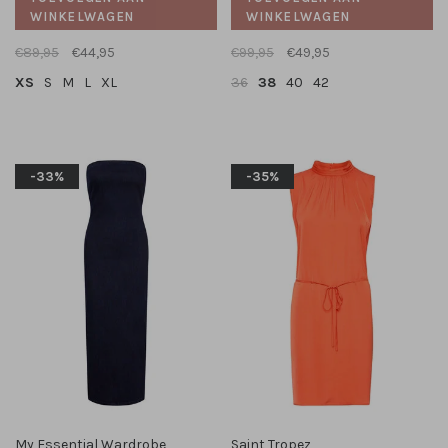
WINKELWAGEN
WINKELWAGEN
€89,95
€44,95
€99,95
€49,95
XS
S
M
L
XL
36
38
40
42
-33%
-35%
My Essential Wardrobe
Saint Tropez