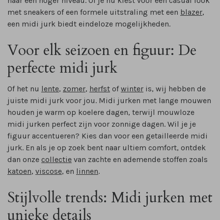
naar een hoger niveau. Of je nu kiest voor een casual look
met sneakers of een formele uitstraling met een
blazer
,
een midi jurk biedt eindeloze mogelijkheden.
Voor elk seizoen en figuur: De
perfecte midi jurk
Of het nu
lente
,
zomer
,
herfst
of
winter
is, wij hebben de
juiste midi jurk voor jou. Midi jurken met lange mouwen
houden je warm op koelere dagen, terwijl mouwloze
midi jurken perfect zijn voor zonnige dagen. Wil je je
figuur accentueren? Kies dan voor een getailleerde midi
jurk. En als je op zoek bent naar ultiem comfort, ontdek
dan onze
collectie
van zachte en ademende stoffen zoals
katoen
,
viscose
, en
linnen
.
Stijlvolle trends: Midi jurken met
unieke details