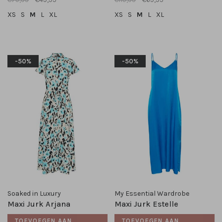
XS
S
M
L
XL
XS
S
M
L
XL
-50%
-50%
Soaked in Luxury
My Essential Wardrobe
Maxi Jurk Arjana
Maxi Jurk Estelle
TOEVOEGEN AAN
TOEVOEGEN AAN