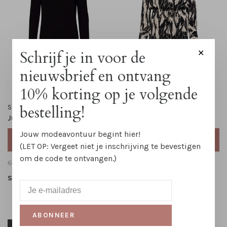
Schrijf je in voor de
✕
nieuwsbrief en ontvang
10% korting op je volgende
bestelling!
Saint Tropez
Soaked in Luxury
Jurk Mila Rollneck
Midi jurk Zaya Printed
Jouw modeavontuur begint hier!
TOEVOEGEN AAN
TOEVOEGEN AAN
WINKELWAGEN
WINKELWAGEN
(LET OP: Vergeet niet je inschrijving te bevestigen
om de code te ontvangen.)
€54,95
€38,50
€79,95
€39,95
S
M
L
XL
XS
S
M
L
XL
ABONNEER
-46%
-56%