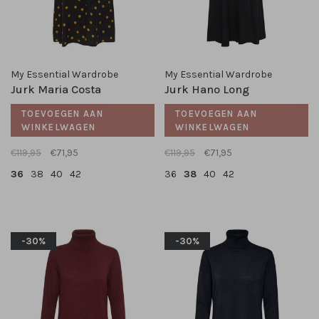
My Essential Wardrobe
My Essential Wardrobe
Jurk Maria Costa
Jurk Hano Long
TOEVOEGEN AAN
TOEVOEGEN AAN
WINKELWAGEN
WINKELWAGEN
€119,95
€71,95
€119,95
€71,95
36
38
40
42
36
38
40
42
-30%
-30%