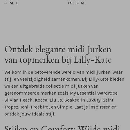
S
M
L
XS
S
M
Ontdek elegante midi Jurken
van topmerken bij Lilly-Kate
Welkom in de betoverende wereld van midi jurken, waar
stijl en veelzijdigheid samenkomen. Bij Lilly-Kate bieden
we een uitgebreide collectie midi jurken van
gerenommeerde merken zoals
My Essential Wardrobe
Silvian Heach
,
Kocca
,
Liu Jo
,
Soaked in Luxury
,
Saint
Tropez
,
Ichi
,
Freebird
, en
Simple
. Laat je inspireren en
ontdek jouw ideale stijl.
Stijlen en Comfort: Wijde midi