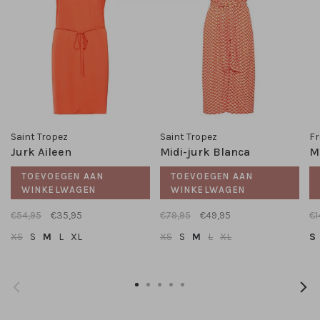
Saint Tropez
Saint Tropez
Fr
Jurk Aileen
Midi-jurk Blanca
Mi
TOEVOEGEN AAN
TOEVOEGEN AAN
WINKELWAGEN
WINKELWAGEN
€54,95
€35,95
€79,95
€49,95
€1
XS
S
M
L
XL
XS
S
M
L
XL
S