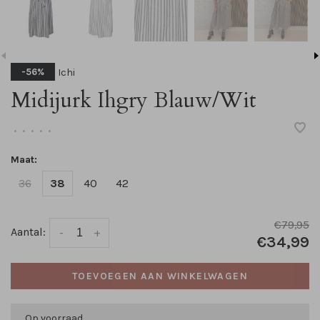
Ichi
-56%
Midijurk Ihgry Blauw/Wit
•
•
•
•
•
Maat:
36
38
40
42
€79,95
Aantal:
-
+
€34,99
TOEVOEGEN AAN WINKELWAGEN
Op voorraad