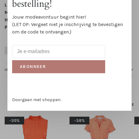
bestelling!
Lengte:
Midi
Mouwlengte:
Mouwloos
Jouw modeavontuur begint hier!
Halslijn:
V-hals
(LET OP: Vergeet niet je inschrijving te bevestigen
Patroon:
Gestreept
om de code te ontvangen.)
Blauw
Festival
Katoen
Lente
Zomer
ABONNEER
MAATTABELLEN
Gerelateerde producten
Doorgaan met shoppen.
HOMEPAGE
-35%
-38%