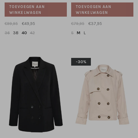
TOEVOEGEN AAN
TOEVOEGEN AAN
WINKELWAGEN
WINKELWAGEN
€99,95
€49,95
€79,95
€37,95
36
38
40
42
S
M
L
-30%