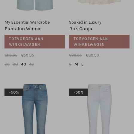
My Essential Wardrobe
Soaked in Luxury
Pantalon Winnie
Rok Canja
TOEVOEGEN AAN
TOEVOEGEN AAN
WINKELWAGEN
WINKELWAGEN
€119,95
€59,95
€79,95
€39,99
36
38
40
42
S
M
L
-50%
-50%