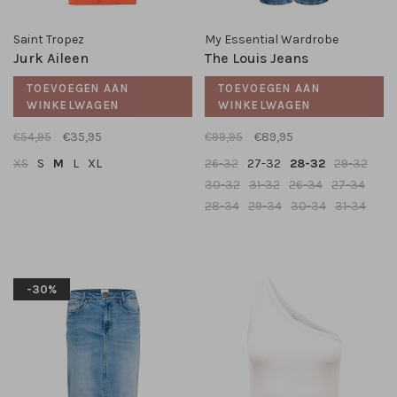
Saint Tropez
My Essential Wardrobe
Jurk Aileen
The Louis Jeans
TOEVOEGEN AAN
TOEVOEGEN AAN
WINKELWAGEN
WINKELWAGEN
€54,95
€35,95
€99,95
€89,95
XS
S
M
L
XL
26-32
27-32
28-32
29-32
30-32
31-32
26-34
27-34
28-34
29-34
30-34
31-34
-30%