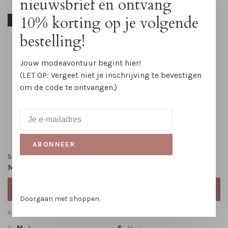
nieuwsbrief en ontvang
10% korting op je volgende
-30%
-52%
bestelling!
Jouw modeavontuur begint hier!
(LET OP: Vergeet niet je inschrijving te bevestigen
om de code te ontvangen.)
ABONNEER
Saint Tropez
Soaked in Luxury
Midirok Ursula
Wikkeljurk Rosaline
TOEVOEGEN AAN
TOEVOEGEN AAN
WINKELWAGEN
WINKELWAGEN
Doorgaan met shoppen.
€79,95
€55,95
€89,95
€42,99
S
M
L
S
M
L