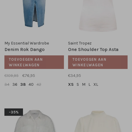
My Essential Wardrobe
Saint Tropez
Denim Rok Dango
One Shoulder Top Asta
TOEVOEGEN AAN
TOEVOEGEN AAN
WINKELWAGEN
WINKELWAGEN
€109,95
€76,95
€34,95
34
36
38
40
42
XS
S
M
L
XL
-35%