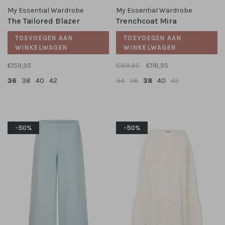
My Essential Wardrobe
My Essential Wardrobe
The Tailored Blazer
Trenchcoat Mira
TOEVOEGEN AAN
TOEVOEGEN AAN
WINKELWAGEN
WINKELWAGEN
€159,95
€169,95
€118,95
36
38
40
42
34
36
38
40
42
-50%
-50%