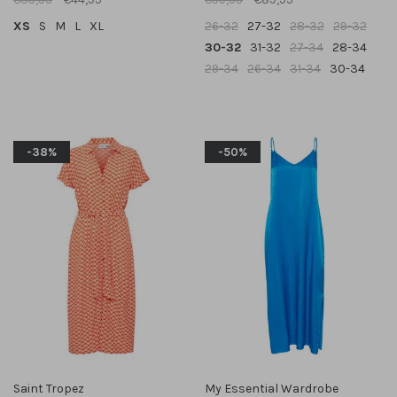
XS
S
M
L
XL
26-32
27-32
28-32
29-32
30-32
31-32
27-34
28-34
29-34
26-34
31-34
30-34
-38%
-50%
Saint Tropez
My Essential Wardrobe