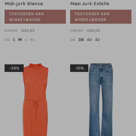
Midi-jurk Blanca
Maxi Jurk Estelle
TOEVOEGEN AAN
TOEVOEGEN AAN
WINKELWAGEN
WINKELWAGEN
€79,95
€49,95
€99,95
€49,95
XS
S
M
L
XL
36
38
40
42
-35%
-10%