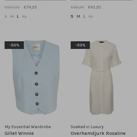
€150,00
€74,95
€89,95
€45,95
S
M
L
XL
S
M
L
XL
-50%
-53%
My Essential Wardrobe
Soaked in Luxury
Gillet Winnie
Overhemdjurk Rosaline