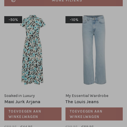
MORE FILTERS
-50%
-10%
Soaked in Luxury
My Essential Wardrobe
Maxi Jurk Arjana
The Louis Jeans
TOEVOEGEN AAN
TOEVOEGEN AAN
WINKELWAGEN
WINKELWAGEN
€89,95
€44,95
€99,95
€89,95