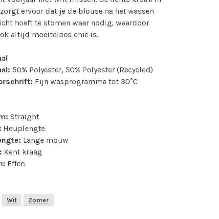
 zorgt ervoor dat je de blouse na het wassen
licht hoeft te stomen waar nodig, waardoor
ok altijd moeiteloos chic is.
aal
al:
50% Polyester, 50% Polyester (Recycled)
rschrift:
Fijn wasprogramma tot 30°C
m:
Straight
:
Heuplengte
ngte:
Lange mouw
:
Kent kraag
n:
Effen
Wit
Zomer