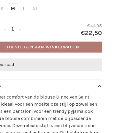
S
M
L
XL
€44,95
-
+
€22,50
TOEVOEGEN AAN WINKELWAGEN
oorraad
S
het comfort van de blouse Dinne van Saint
 ideaal voor een moeiteloze stijl op zowel een
ls een pantalon. Voor een trendy pyjamalook
 de blouse combineren met de bijpassende
inne. Deze relaxte stijl is een blijvende trend
dit voorjaar niet wilt missen. De lichte kreuk in