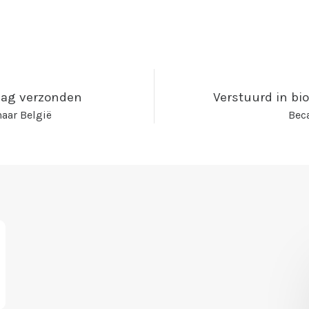
kdag verzonden
Verstuurd in bi
aar België
Beca