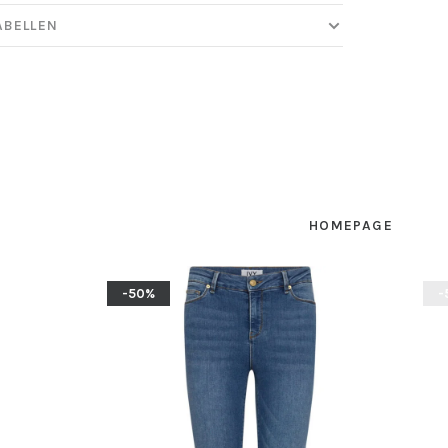
ABELLEN
HOMEPAGE
-50%
-