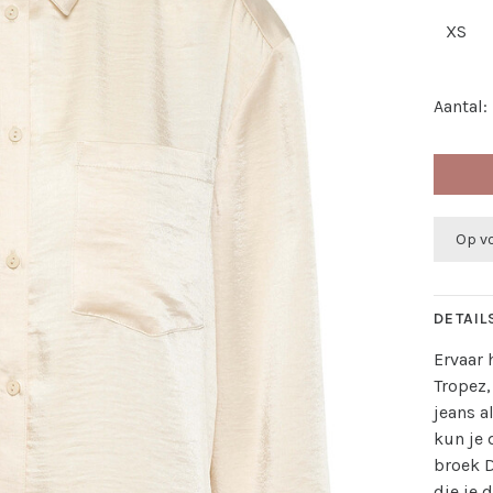
XS
Aantal:
Op v
DETAIL
Ervaar 
Tropez,
jeans a
kun je
broek D
die je 