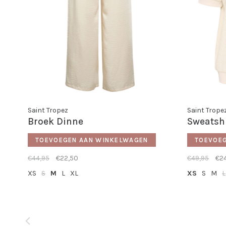
Saint Tropez
Saint Trope
Broek Dinne
Sweatsh
TOEVOEGEN AAN WINKELWAGEN
TOEVOE
€44,95
€22,50
€49,95
€2
XS
S
M
L
XL
XS
S
M
L