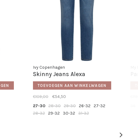
Ivy Copenhagen
My 
Skinny Jeans Alexa
Pa
AGEN
TOEVOEGEN AAN WINKELWAGEN
T
€109,00
€54,50
€119
27-30
28-30
29-30
26-32
27-32
36
28-32
29-32
30-32
31-32