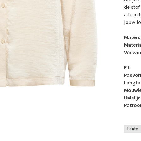
de stof
alleen 
jouw lo
Materi
Materia
Wasvoo
Fit
Pasvor
Lengte
Mouwle
Halslijn
Patroo
Lente