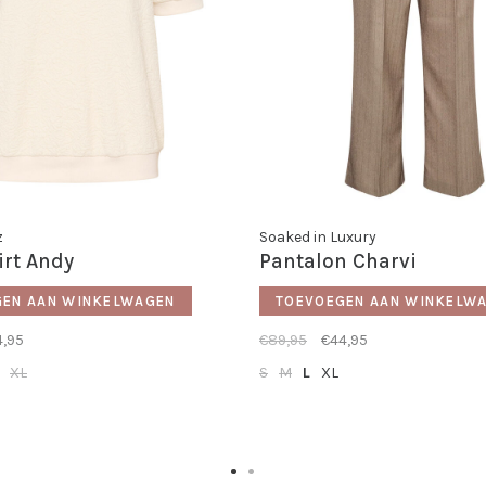
z
Soaked in Luxury
irt Andy
Pantalon Charvi
GEN AAN WINKELWAGEN
TOEVOEGEN AAN WINKELW
4,95
€89,95
€44,95
XL
S
M
L
XL