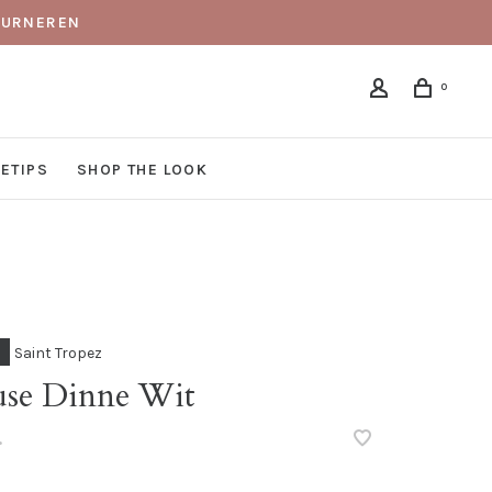
TOURNEREN
0
DETIPS
SHOP THE LOOK
Saint Tropez
use Dinne Wit
•