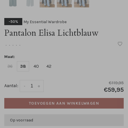
My Essential Wardrobe
-50%
Pantalon Elisa Lichtblauw
•
•
•
•
•
Maat:
36
38
40
42
€119,95
Aantal:
-
+
€59,95
TOEVOEGEN AAN WINKELWAGEN
Op voorraad