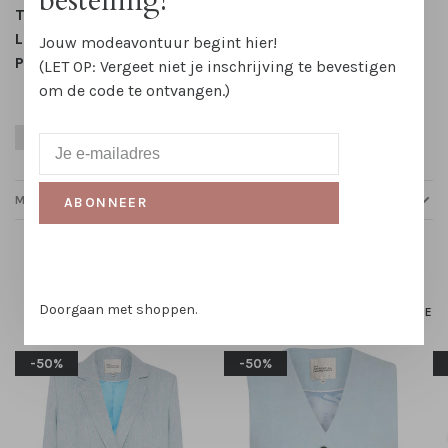
bestelling!
Taille:
Halfhoge taille
Lengte:
Lang
Jouw modeavontuur begint hier!
Patroon:
Effen
(LET OP: Vergeet niet je inschrijving te bevestigen
om de code te ontvangen.)
Blauw
Lente
Party Season
Zomer
MAATTABELLEN
ABONNEER
Gerelateerde producten
Doorgaan met shoppen.
HOMEPAGE
-50%
-50%