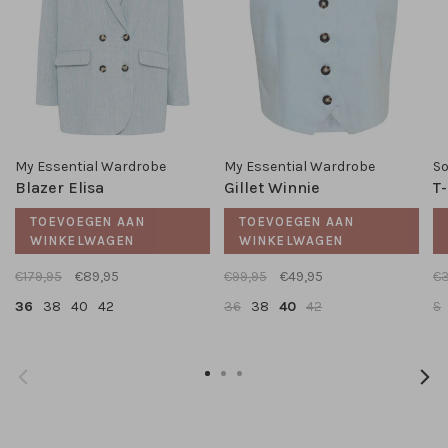
My Essential Wardrobe
My Essential Wardrobe
So
Blazer Elisa
Gillet Winnie
T
TOEVOEGEN AAN
TOEVOEGEN AAN
WINKELWAGEN
WINKELWAGEN
€179,95
€89,95
€99,95
€49,95
€3
36
38
40
42
36
38
40
42
S