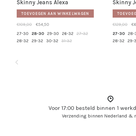
Skinny Jeans Alexa
Skinny J
TOEVOEGEN AAN WINKELWAGEN
TOEVOE
€109,00
€54,50
€129,00
€6
27-30
28-30
29-30
26-32
27-32
27-30
28-
28-32
29-32
30-32
31-32
28-32
29-
Voor 17:00 besteld binnen 1 wer
Verzending binnen Nederland & n