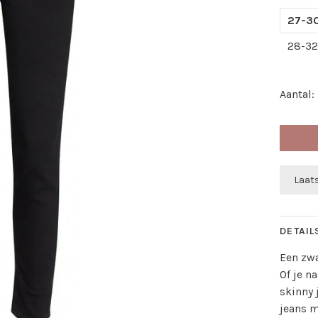
27-3
28-3
Aantal:
Laats
DETAIL
Een zwa
Of je n
skinny 
jeans m