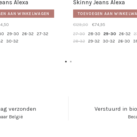
eans Alexa
Skinny Jeans Alexa
GEN AAN WINKELWAGEN
TOEVOEGEN AAN WINKELW
4,50
€129,00
€74,95
30
29-30
26-32
27-32
27-30
28-30
29-30
26-32
2
32
30-32
28-32
29-32
30-32
26-30
3
kdag verzonden
Verstuurd in bi
aar België
Beca