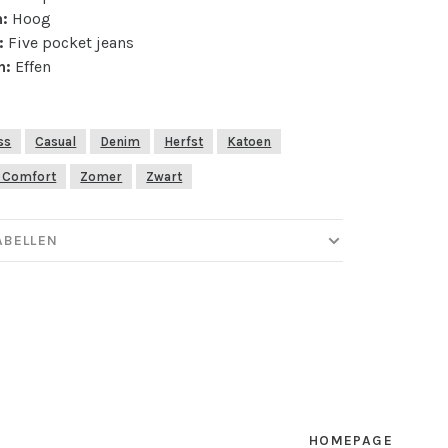
h:
Hoog
:
Five pocket jeans
n:
Effen
ss
Casual
Denim
Herfst
Katoen
ol Comfort
Zomer
Zwart
ABELLEN
HOMEPAGE