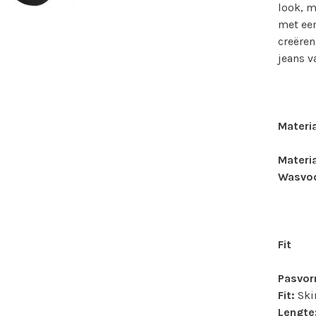
look, m
met een
creëren
jeans 
Materi
Materia
Wasvoo
Fit
Pasvor
Fit:
Ski
Lengte