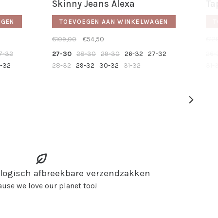
Skinny Jeans Alexa
Ta
AGEN
TOEVOEGEN AAN WINKELWAGEN
T
€109,00
€54,50
€12
7-32
27-30
28-30
29-30
26-32
27-32
26-
1-32
28-32
29-32
30-32
31-32
31-
ologisch afbreekbare verzendzakken
use we love our planet too!