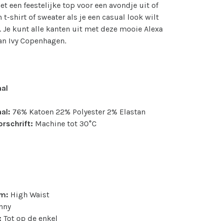
et een feestelijke top voor een avondje uit of
 t-shirt of sweater als je een casual look wilt
. Je kunt alle kanten uit met deze mooie Alexa
van Ivy Copenhagen.
aal
al:
76% Katoen 22% Polyester 2% Elastan
rschrift:
Machine tot 30°C
m:
High Waist
nny
:
Tot op de enkel