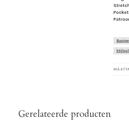
Stretc
Pocket
Patroo
Busine
Stijlv
MAATT
Gerelateerde producten