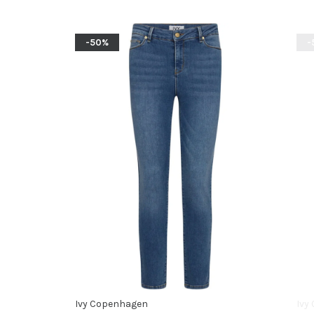
-50%
-
Ivy Copenhagen
Ivy