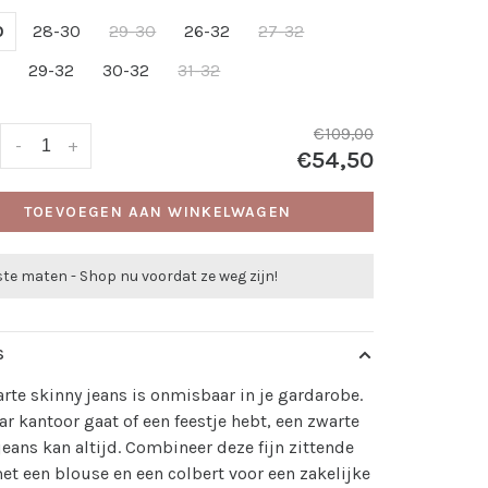
0
28-30
29-30
26-32
27-32
2
29-32
30-32
31-32
€109,00
-
+
€54,50
TOEVOEGEN AAN WINKELWAGEN
te maten - Shop nu voordat ze weg zijn!
S
rte skinny jeans is onmisbaar in je gardarobe.
aar kantoor gaat of een feestje hebt, een zwarte
jeans kan altijd. Combineer deze fijn zittende
et een blouse en een colbert voor een zakelijke