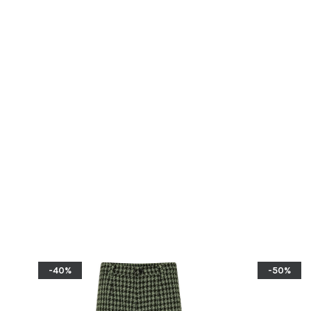
-40%
-50%