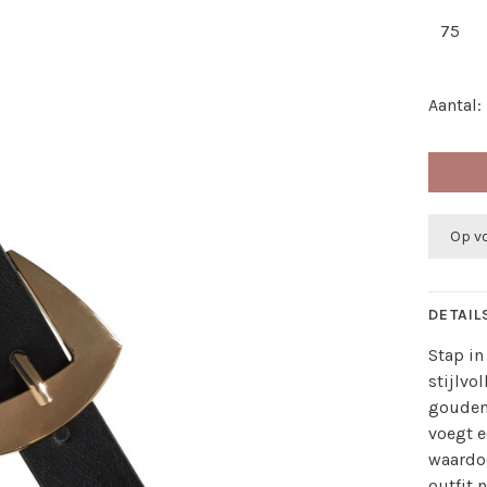
75
Aantal:
Op v
DETAIL
Stap in
stijlvo
gouden
voegt e
waardoo
outfit 