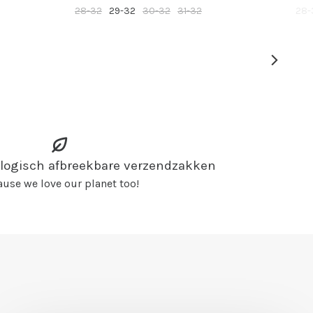
28-32
29-32
30-32
31-32
28-
ologisch afbreekbare verzendzakken
use we love our planet too!