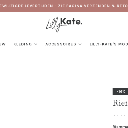
GEWIJZIGDE LEVERTIJDEN - ZIE PAGINA VERZENDEN & RE
EUW
KLEDING
ACCESSOIRES
LILLY-KATE'S MO
-16%
Rie
•
•
•
•
Riemma