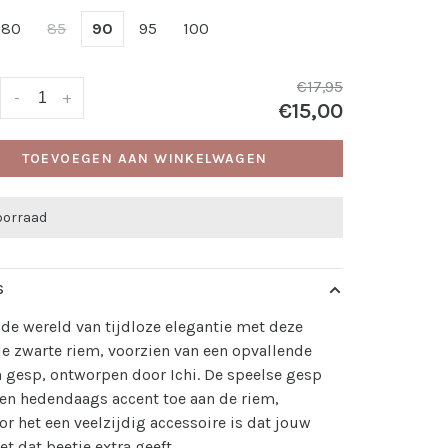
80
85
90
95
100
€17,95
-
+
€15,00
TOEVOEGEN AAN WINKELWAGEN
oorraad
S
 de wereld van tijdloze elegantie met deze
lle zwarte riem, voorzien van een opvallende
 gesp, ontworpen door Ichi. De speelse gesp
en hedendaags accent toe aan de riem,
r het een veelzijdig accessoire is dat jouw
net dat beetje extra geeft.