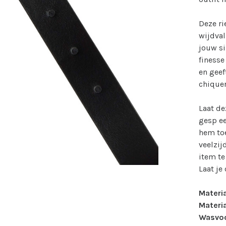
Deze r
wijdval
jouw si
finesse
en geef
chiquer
Laat de
gesp e
hem toe
veelzij
item te
Laat je 
Materi
Materia
Wasvoo