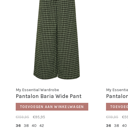
My Essential Wardrobe
My Essenti
Pantalon Baria Wide Pant
Pantalon
TOEVOEGEN AAN WINKELWAGEN
TOEVOE
€159,95
€95,95
€119,95
€5
36
38
40
42
36
38
40