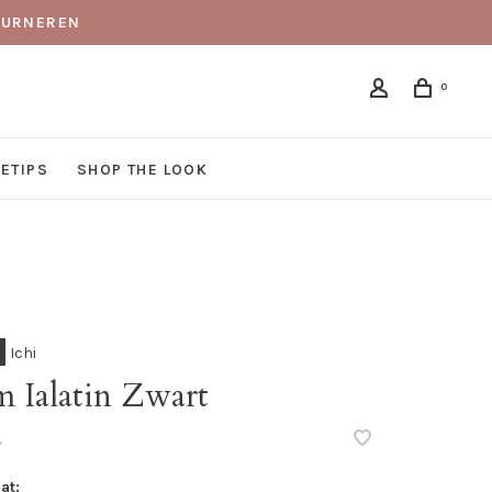
TOURNEREN
0
DETIPS
SHOP THE LOOK
Ichi
m Ialatin Zwart
•
at: