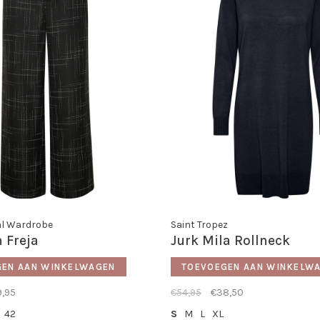
al Wardrobe
Saint Tropez
 Freja
Jurk Mila Rollneck
GEN AAN WINKELWAGEN
TOEVOEGEN AAN WINKELW
9,95
€54,95
€38,50
42
S
M
L
XL