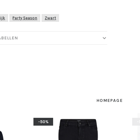
ijk
Party Season
Zwart
ABELLEN
HOMEPAGE
-50%
-