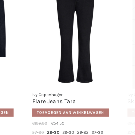
Ivy Copenhagen
Ivy
Flare Jeans Tara
Sk
AGEN
TOEVOEGEN AAN WINKELWAGEN
T
€109,00
€54,50
€10
27-30
28-30
29-30
26-32
27-32
27-