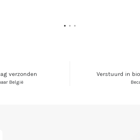
kdag verzonden
Verstuurd in bi
aar België
Beca