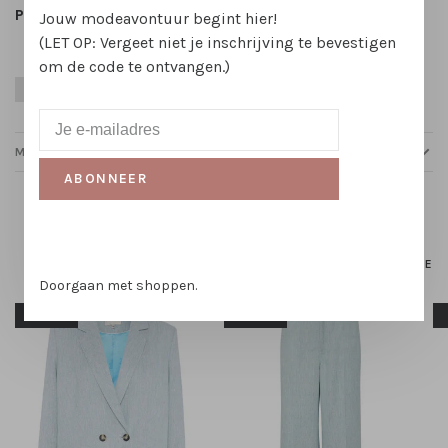
Patroon:
Effen
Jouw modeavontuur begint hier!
(LET OP: Vergeet niet je inschrijving te bevestigen
om de code te ontvangen.)
Katoen
Lente
Wit
Zomer
MAATTABELLEN
ABONNEER
Gerelateerde producten
HOMEPAGE
Doorgaan met shoppen.
-50%
-50%