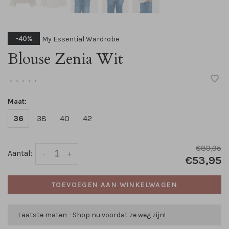
My Essential Wardrobe
-40%
Blouse Zenia Wit
•
•
•
•
•
Maat:
36
38
40
42
€89,95
Aantal:
-
+
€53,95
TOEVOEGEN AAN WINKELWAGEN
Laatste maten - Shop nu voordat ze weg zijn!