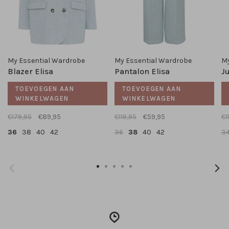
My Essential Wardrobe
My Essential Wardrobe
My
Blazer Elisa
Pantalon Elisa
J
TOEVOEGEN AAN
TOEVOEGEN AAN
WINKELWAGEN
WINKELWAGEN
€179,95
€89,95
€119,95
€59,95
€1
36
38
40
42
36
38
40
42
3