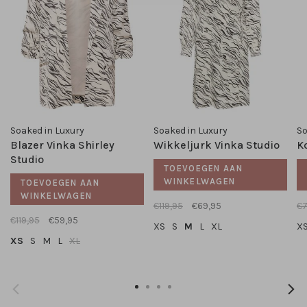
Soaked in Luxury
Soaked in Luxury
So
Blazer Vinka Shirley
Wikkeljurk Vinka Studio
K
Studio
TOEVOEGEN AAN
WINKELWAGEN
TOEVOEGEN AAN
WINKELWAGEN
€119,95
€69,95
€7
€119,95
€59,95
XS
S
M
L
XL
X
XS
S
M
L
XL