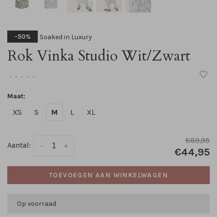
Soaked in Luxury
-50%
Rok Vinka Studio Wit/Zwart
•
•
•
•
•
Maat:
XS
S
M
L
XL
€89,95
Aantal:
-
+
€44,95
TOEVOEGEN AAN WINKELWAGEN
Op voorraad