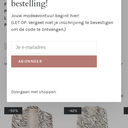
bestelling!
Fit
Pasvorm:
Regular
Jouw modeavontuur begint hier!
Lengte:
Midi-lengte
(LET OP: Vergeet niet je inschrijving te bevestigen
Patroon:
Golf print
om de code te ontvangen.)
Lente
Party Season
Viscose
Wit
Zomer
Zwart
ABONNEER
MAATTABELLEN
Gerelateerde producten
Doorgaan met shoppen.
HOMEPAGE
-50%
-42%