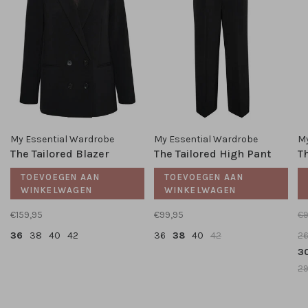
My Essential Wardrobe
My Essential Wardrobe
My
The Tailored Blazer
The Tailored High Pant
T
TOEVOEGEN AAN
TOEVOEGEN AAN
WINKELWAGEN
WINKELWAGEN
€159,95
€99,95
€9
36
38
40
42
36
38
40
42
2
3
2