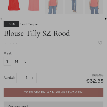
Saint Tropez
-53%
Blouse Tilly SZ Rood
•
•
•
•
•
Maat:
S
M
L
€69,95
Aantal:
-
+
€32,95
TOEVOEGEN AAN WINKELWAGEN
Op voorraad