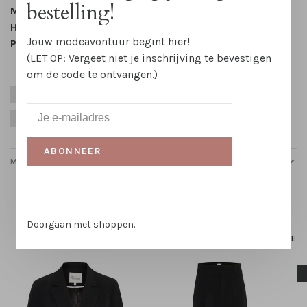
bestelling!
Mouwlengte:
korte mouw
Halslijn:
Ronde hals
Jouw modeavontuur begint hier!
Patroon:
Effen
(LET OP: Vergeet niet je inschrijving te bevestigen
om de code te ontvangen.)
Bruiloft
Business
Feestelijk
Katoen
Rood
Zomer
ABONNEER
MAATTABELLEN
Gerelateerde producten
Doorgaan met shoppen.
HOMEPAGE