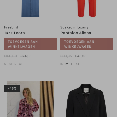
Freebird
Soaked in Luxury
Jurk Leora
Pantalon Alisha
TOEVOEGEN AAN
TOEVOEGEN AAN
WINKELWAGEN
WINKELWAGEN
€150,00
€74,95
€89,95
€45,95
S
M
L
XL
S
M
L
XL
-46%