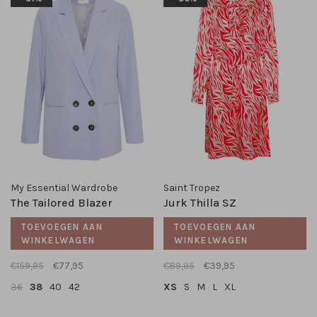
My Essential Wardrobe
Saint Tropez
The Tailored Blazer
Jurk Thilla SZ
TOEVOEGEN AAN
TOEVOEGEN AAN
WINKELWAGEN
WINKELWAGEN
€159,95
€77,95
€89,95
€39,95
36
38
40
42
XS
S
M
L
XL