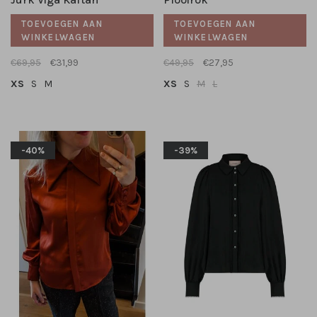
TOEVOEGEN AAN
TOEVOEGEN AAN
WINKELWAGEN
WINKELWAGEN
€69,95
€31,99
€49,95
€27,95
XS
S
M
XS
S
M
L
-40%
-39%