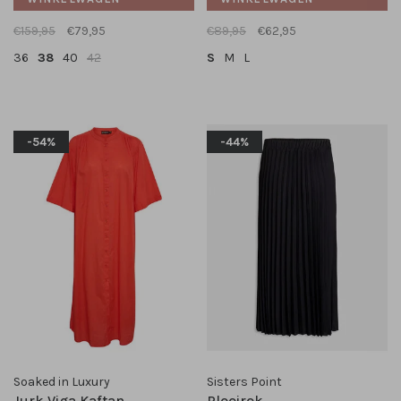
€159,95
€79,95
€89,95
€62,95
36
38
40
42
S
M
L
-54%
-44%
Soaked in Luxury
Sisters Point
Jurk Viga Kaftan
Plooirok