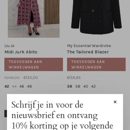
Liu Jo
My Essential Wardrobe
Midi Jurk Abito
The Tailored Blazer
TOEVOEGEN AAN
TOEVOEGEN AAN
WINKELWAGEN
WINKELWAGEN
€249,00
€135,00
€159,95
42
44
46
48
36
38
40
42
Schrijf je in voor de
✕
nieuwsbrief en ontvang
-56%
-41%
10% korting op je volgende