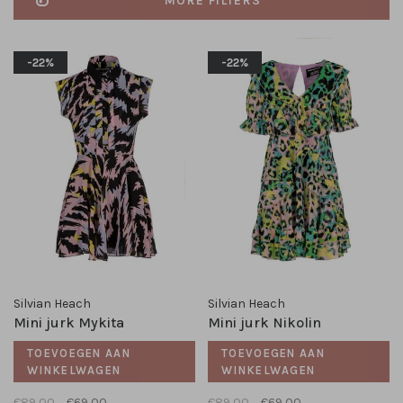
MORE FILTERS
-22%
-22%
Silvian Heach
Silvian Heach
Mini jurk Mykita
Mini jurk Nikolin
TOEVOEGEN AAN
TOEVOEGEN AAN
WINKELWAGEN
WINKELWAGEN
€89,00
€69,00
€89,00
€69,00