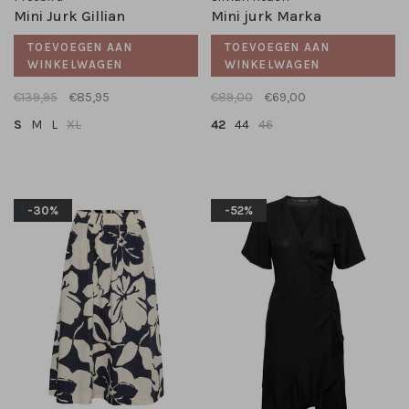
Mini Jurk Gillian
Mini jurk Marka
TOEVOEGEN AAN
TOEVOEGEN AAN
WINKELWAGEN
WINKELWAGEN
€139,95
€85,95
€89,00
€69,00
S
M
L
XL
42
44
46
-30%
-52%