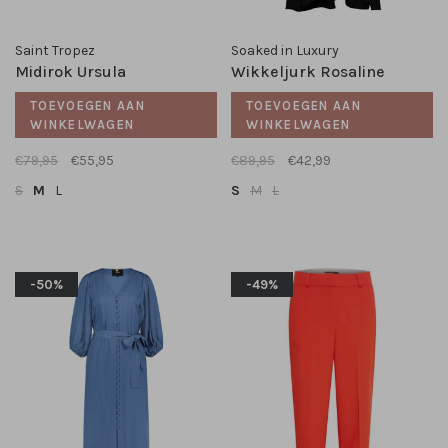
Saint Tropez
Soaked in Luxury
Midirok Ursula
Wikkeljurk Rosaline
TOEVOEGEN AAN
TOEVOEGEN AAN
WINKELWAGEN
WINKELWAGEN
€79,95
€55,95
€89,95
€42,99
S
M
L
S
M
L
-50%
-49%