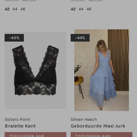
42
44
46
42
44
46
-43%
-44%
Sisters Point
Silvian Heach
Bralette Kant
Geborduurde Maxi Jurk
TOEVOEGEN AAN
TOEVOEGEN AAN