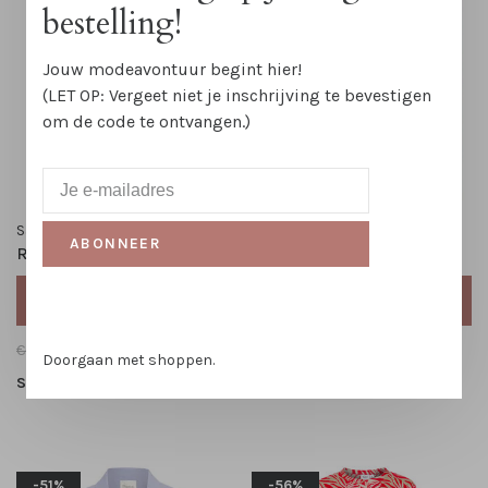
bestelling!
Jouw modeavontuur begint hier!
(LET OP: Vergeet niet je inschrijving te bevestigen
om de code te ontvangen.)
Saint Tropez
Liu Jo
ABONNEER
Rok Tessa SZ
Blouse Tunika
TOEVOEGEN AAN
TOEVOEGEN AAN
WINKELWAGEN
WINKELWAGEN
€69,95
€30,95
€169,00
€99,95
Doorgaan met shoppen.
S
M
L
XL
42
44
46
48
-51%
-56%