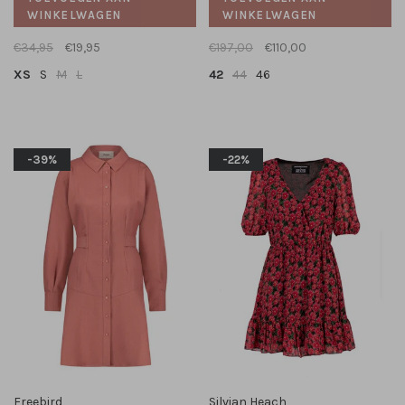
WINKELWAGEN
WINKELWAGEN
€34,95
€19,95
€197,00
€110,00
XS
S
M
L
42
44
46
-39%
-22%
Freebird
Silvian Heach