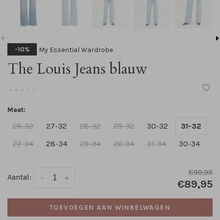
My Essential Wardrobe
-10%
The Louis Jeans blauw
•
•
•
•
•
Maat:
26-32
27-32
28-32
29-32
30-32
31-32
27-34
28-34
29-34
26-34
31-34
30-34
€99,95
Aantal:
-
+
€89,95
TOEVOEGEN AAN WINKELWAGEN