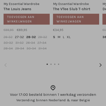
My Essential Wardrobe
My Essential Wardrobe
My
The Louis Jeans
The VTee Slub T-shirt
D
TOEVOEGEN AAN
TOEVOEGEN AAN
WINKELWAGEN
WINKELWAGEN
€99,95
€89,95
€34,95
€1
26-32
27-32
28-32
29-32
S
M
L
XL
3
30-32
31-32
26-34
27-34
28-34
29-34
30-34
31-34
Voor 17:00 besteld binnen 1 werkdag verzonden
Verzending binnen Nederland & naar België