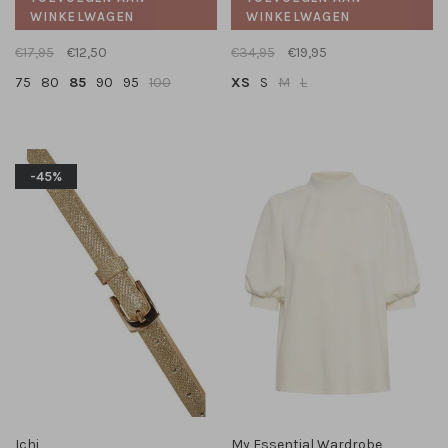
WINKELWAGEN
WINKELWAGEN
€17,95
€12,50
€34,95
€19,95
75
80
85
90
95
100
XS
S
M
L
-45%
Ichi
My Essential Wardrobe