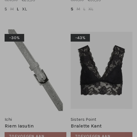
S
M
L
XL
S
M
L
XL
-30%
-43%
Ichi
Sisters Point
Riem Iasutin
Bralette Kant
TOEVOEGEN AAN
TOEVOEGEN AAN