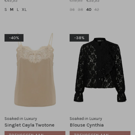
€49,95
€119,95
€59,95
S
M
L
XL
36
38
40
42
-40%
-38%
Soaked in Luxury
Soaked in Luxury
Singlet Cayla Twotone
Blouse Cynthia