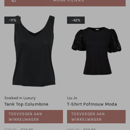
MORE FILTERS
-11%
-42%
Soaked in Luxury
Liu Jo
Tank Top Columbine
T-Shirt Pofmouw Moda
TOEVOEGEN AAN
TOEVOEGEN AAN
WINKELWAGEN
WINKELWAGEN
€26,95
€23,95
€95,95
€55,95