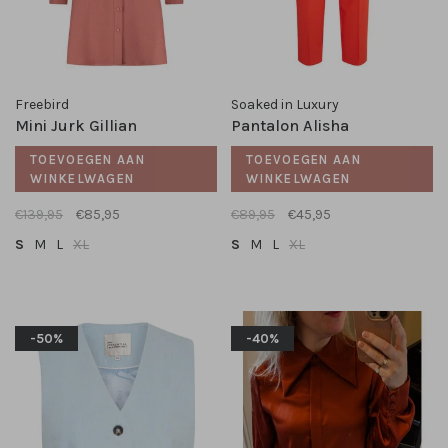
Freebird
Soaked in Luxury
Mini Jurk Gillian
Pantalon Alisha
TOEVOEGEN AAN
TOEVOEGEN AAN
WINKELWAGEN
WINKELWAGEN
€139,95
€85,95
€89,95
€45,95
S
M
L
XL
S
M
L
XL
-50%
-40%