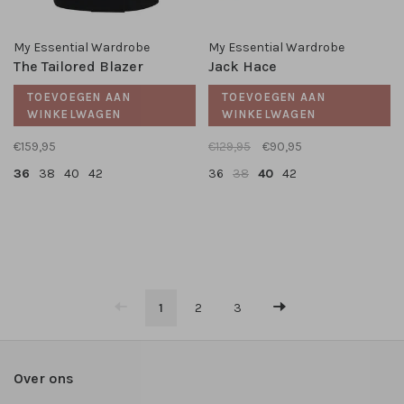
My Essential Wardrobe
My Essential Wardrobe
The Tailored Blazer
Jack Hace
TOEVOEGEN AAN
TOEVOEGEN AAN
WINKELWAGEN
WINKELWAGEN
€159,95
€129,95
€90,95
36
38
40
42
36
38
40
42
1
2
3
Over ons