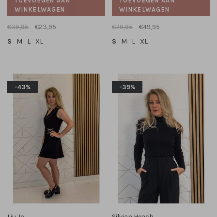
TOEVOEGEN AAN
TOEVOEGEN AAN
WINKELWAGEN
WINKELWAGEN
€39,95
€23,95
€79,95
€49,95
S
M
L
XL
S
M
L
XL
-43%
-39%
Liu Jo
Silvian Heach