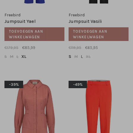
Freebird
Freebird
Jumpsuit Yael
Jumpsuit Vasili
TOEVOEGEN AAN
TOEVOEGEN AAN
WINKELWAGEN
WINKELWAGEN
€179,95
€85,99
€119,95
€65,95
S
M
L
XL
S
M
L
XL
-39%
-49%