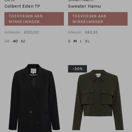
Colbert Eden TP
Sweater Hamu
TOEVOEGEN AAN
TOEVOEGEN AAN
WINKELWAGEN
WINKELWAGEN
€209,00
€120,00
€114,00
€69,95
38
40
42
S
M
L
XL
-30%