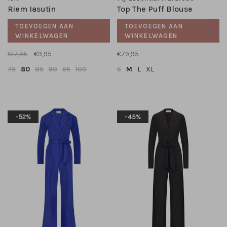
Riem Iasutin
Top The Puff Blouse
TOEVOEGEN AAN
TOEVOEGEN AAN
WINKELWAGEN
WINKELWAGEN
€17,95
€9,95
€79,95
75
80
85
90
95
100
S
M
L
XL
-52%
-45%