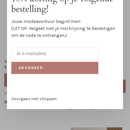
bestelling!
Jouw modeavontuur begint hier!
(LET OP: Vergeet niet je inschrijving te bevestigen
om de code te ontvangen.)
Ichi
Silvian Heach
Tas Iakeldie
Pantalon Lungo Pied de
ABONNEER
Poule
TOEVOEGEN AAN
WINKELWAGEN
TOEVOEGEN AAN
WINKELWAGEN
€44,95
€22,50
Doorgaan met shoppen.
€159,00
€79,50
One Size
42
44
46
48