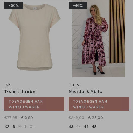
-50%
-46%
Ichi
Liu Jo
T-shirt Ihrebel
Midi Jurk Abito
TOEVOEGEN AAN
TOEVOEGEN AAN
WINKELWAGEN
WINKELWAGEN
€27,95
€13,99
€249,00
€135,00
XS
S
M
L
XL
42
44
46
48