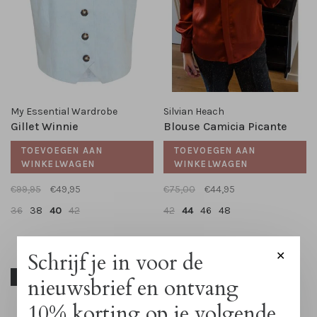
My Essential Wardrobe
Silvian Heach
Gillet Winnie
Blouse Camicia Picante
TOEVOEGEN AAN
TOEVOEGEN AAN
WINKELWAGEN
WINKELWAGEN
€99,95
€49,95
€75,00
€44,95
36
38
40
42
42
44
46
48
Schrijf je in voor de
✕
-50%
-50%
nieuwsbrief en ontvang
10% korting op je volgende