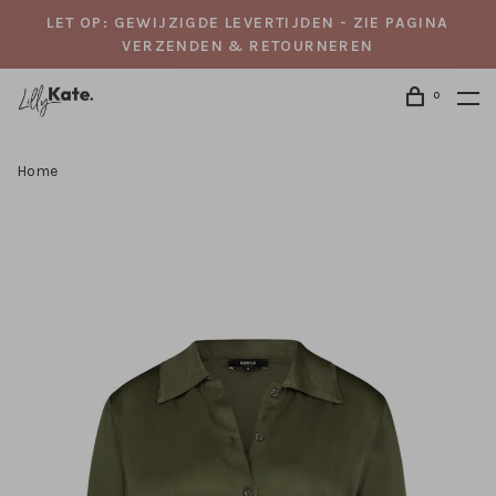
LET OP: GEWIJZIGDE LEVERTIJDEN - ZIE PAGINA
VERZENDEN & RETOURNEREN
0
Home