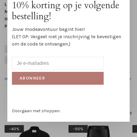
10% korting op je volgende
Lengte:
Heuplengte
Mouwlengte:
Lange mouw met lange manchetten
bestelling!
Halslijn:
Kent kraag
Patroon:
Effen
Jouw modeavontuur begint hier!
(LET OP: Vergeet niet je inschrijving te bevestigen
om de code te ontvangen.)
Groen
Herfst
Kerst
Party Season
Viscose
Winter
ABONNEER
MAATTABELLEN
Gerelateerde producten
Doorgaan met shoppen.
HOMEPAGE
-40%
-50%