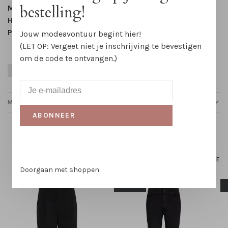
bestelling!
Mouwlengte:
Korte mouw
Halslijn:
Ronde hals
Patroon:
Effen
Jouw modeavontuur begint hier!
(LET OP: Vergeet niet je inschrijving te bevestigen
om de code te ontvangen.)
Grijs
Herfst
Katoen
Stoer
Zomer
MAATTABELLEN
ABONNEER
Gerelateerde producten
HOMEPAGE
Doorgaan met shoppen.
-50%