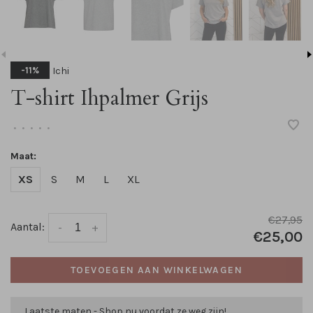
Ichi
-11%
T-shirt Ihpalmer Grijs
•
•
•
•
•
Maat:
XS
S
M
L
XL
€27,95
Aantal:
-
+
€25,00
TOEVOEGEN AAN WINKELWAGEN
Laatste maten - Shop nu voordat ze weg zijn!