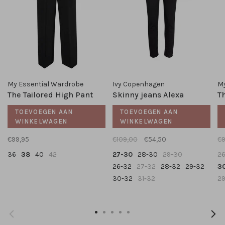
My Essential Wardrobe
Ivy Copenhagen
My
The Tailored High Pant
Skinny jeans Alexa
T
TOEVOEGEN AAN
TOEVOEGEN AAN
WINKELWAGEN
WINKELWAGEN
€99,95
€109,00
€54,50
€9
36
38
40
42
27-30
28-30
29-30
2
26-32
27-32
28-32
29-32
3
30-32
31-32
2