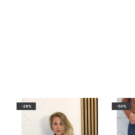
-38%
-50%