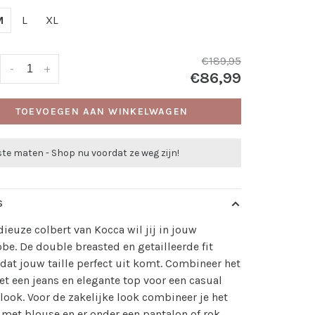
M
L
XL
€189,95
-
+
€86,99
TOEVOEGEN AAN WINKELWAGEN
te maten - Shop nu voordat ze weg zijn!
S
ieuze colbert van Kocca wil jij in jouw
be. De double breasted en getailleerde fit
dat jouw taille perfect uit komt. Combineer het
t een jeans en elegante top voor een casual
look. Voor de zakelijke look combineer je het
 met blouse en er onder een pantalon of rok.