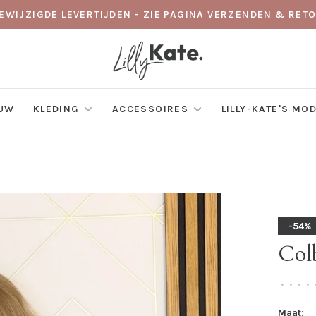
GEWIJZIGDE LEVERTIJDEN - ZIE PAGINA VERZENDEN & RE
EUW
KLEDING
ACCESSOIRES
LILLY-KATE'S MO
-54%
Colb
•
•
•
•
Maat: