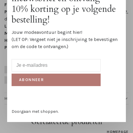
Fit
10% korting op je volgende
Pasvorm:
Los, ik ben 1,68cm en draag Italiaanse maat 42,
bestelling!
dit is gelijk aan Europese maat 36.
Lengte:
Normaal
Jouw modeavontuur begint hier!
Mouwlengte:
lange mouw
(LET OP: Vergeet niet je inschrijving te bevestigen
Halslijn:
Kent kraag
om de code te ontvangen.)
Patroon:
Effen met pailletten op de manchetten
Bruiloft
Business
Fashion Adventskalender
Herfst
ABONNEER
Kerst
Nude
Party Season
Winter
Zomer
MAATTABELLEN
Doorgaan met shoppen.
Gerelateerde producten
HOMEPAGE