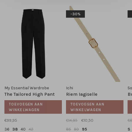
-30%
My Essential Wardrobe
Ichi
So
The Tailored High Pant
Riem Iagiselle
B
TOEVOEGEN AAN
TOEVOEGEN AAN
WINKELWAGEN
WINKELWAGEN
€99,95
€14,95
€10,50
€8
36
38
40
42
85
90
95
S