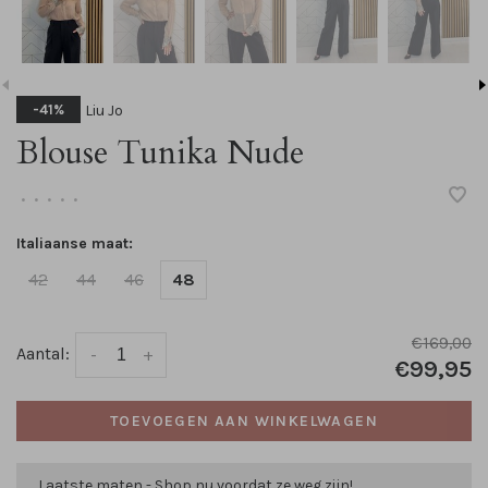
Liu Jo
-41%
Blouse Tunika Nude
•
•
•
•
•
Italiaanse maat:
42
44
46
48
€169,00
Aantal:
-
+
€99,95
TOEVOEGEN AAN WINKELWAGEN
Laatste maten - Shop nu voordat ze weg zijn!