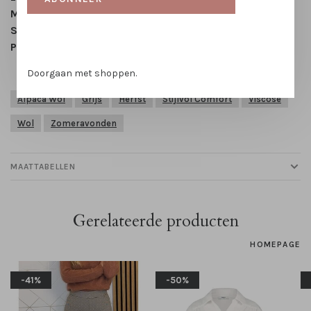
Mouwlengte:
Driekwart mouwen
Sluiting:
Geen
Patroon:
Effen grijs
Doorgaan met shoppen.
Alpaca Wol
Grijs
Herfst
Stijlvol Comfort
Viscose
Wol
Zomeravonden
MAATTABELLEN
Gerelateerde producten
HOMEPAGE
-41%
-50%