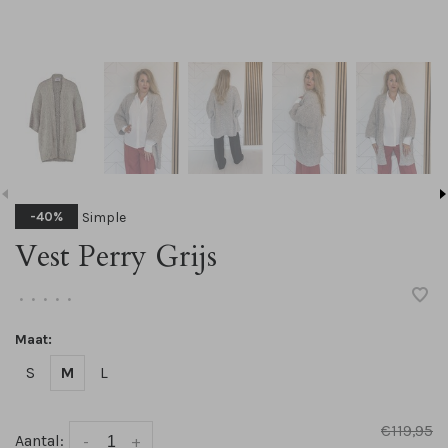
Simple
-40%
Vest Perry Grijs
•
•
•
•
•
Maat:
S
M
L
€119,95
Aantal:
-
+