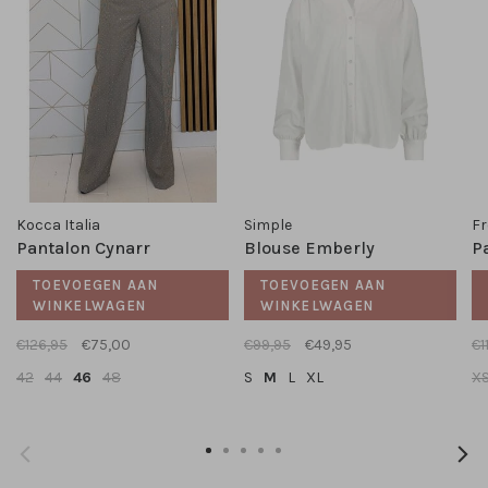
Kocca Italia
Simple
Fr
Pantalon Cynarr
Blouse Emberly
P
TOEVOEGEN AAN
TOEVOEGEN AAN
WINKELWAGEN
WINKELWAGEN
€126,95
€75,00
€99,95
€49,95
€1
42
44
46
48
S
M
L
XL
X