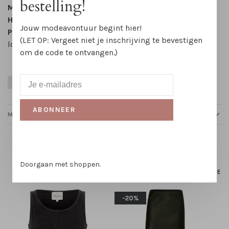
bestelling!
Mouwlengte:
Mouwloos
Halslijn:
Ronde hals
Jouw modeavontuur begint hier!
Patroon:
Effen met geborduurd My Essential Wardrobe
(LET OP: Vergeet niet je inschrijving te bevestigen
logo
om de code te ontvangen.)
Elastan
Groen
Herfst
Katoen
Winter
Zomer
ABONNEER
MAATTABELLEN
Gerelateerde producten
Doorgaan met shoppen.
HOMEPAGE
-20%