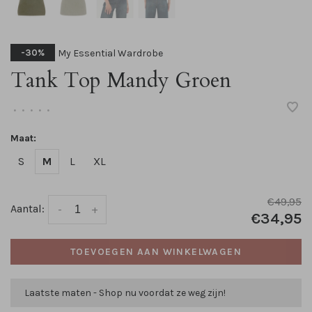
My Essential Wardrobe
-30%
Tank Top Mandy Groen
•
•
•
•
•
Maat:
S
M
L
XL
€49,95
Aantal:
-
+
€34,95
TOEVOEGEN AAN WINKELWAGEN
Laatste maten - Shop nu voordat ze weg zijn!