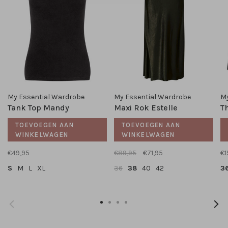
My Essential Wardrobe
My Essential Wardrobe
My
Tank Top Mandy
Maxi Rok Estelle
T
TOEVOEGEN AAN
TOEVOEGEN AAN
WINKELWAGEN
WINKELWAGEN
€49,95
€89,95
€71,95
€1
S
M
L
XL
36
38
40
42
3