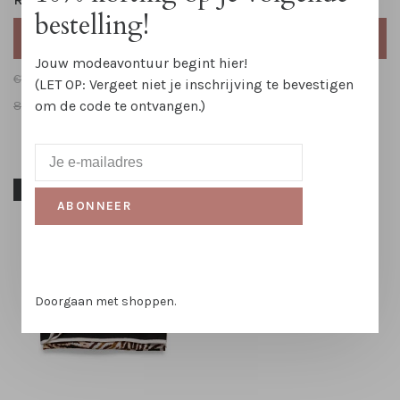
bestelling!
TOEVOEGEN AAN
TOEVOEGEN AAN
WINKELWAGEN
WINKELWAGEN
Jouw modeavontuur begint hier!
€14,95
€10,50
€14,95
€10,50
(LET OP: Vergeet niet je inschrijving te bevestigen
om de code te ontvangen.)
85
90
95
85
90
95
-60%
ABONNEER
Doorgaan met shoppen.