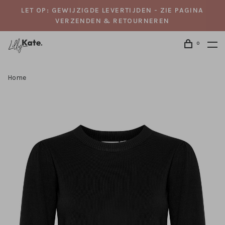
LET OP: GEWIJZIGDE LEVERTIJDEN - ZIE PAGINA
VERZENDEN & RETOURNEREN
0
Home