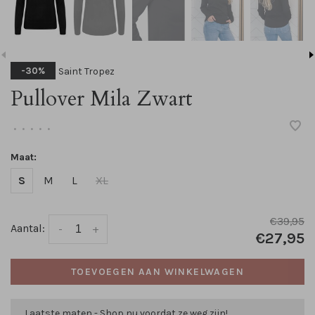
Saint Tropez
-30%
Pullover Mila Zwart
•
•
•
•
•
Maat:
S
M
L
XL
€39,95
Aantal:
-
+
€27,95
TOEVOEGEN AAN WINKELWAGEN
Laatste maten - Shop nu voordat ze weg zijn!