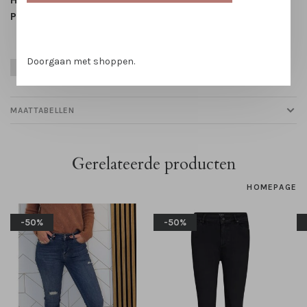
Patroon:
Effen
Doorgaan met shoppen.
Herfst
Viscose
Winter
Zwart
MAATTABELLEN
Gerelateerde producten
HOMEPAGE
-50%
-50%