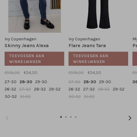
Ivy Copenhagen
Ivy Copenhagen
My
Skinny Jeans Alexa
Flare Jeans Tara
P
TOEVOEGEN AAN
TOEVOEGEN AAN
WINKELWAGEN
WINKELWAGEN
€109,00
€54,50
€109,00
€54,50
€1
27-30
28-30
29-30
27-30
28-30
29-30
3
26-32
27-32
28-32
29-32
26-32
27-32
28-32
29-32
30-32
31-32
30-32
31-32