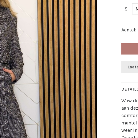
S
Aantal:
Laats
DETAIL
Wow dez
aan dez
comfort
mantel 
weer in
Doordat