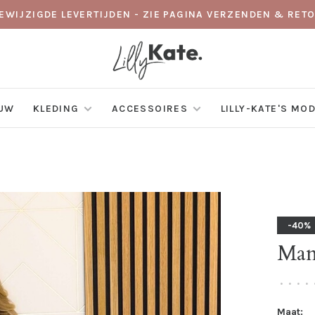
GEWIJZIGDE LEVERTIJDEN - ZIE PAGINA VERZENDEN & RE
EUW
KLEDING
ACCESSOIRES
LILLY-KATE'S MO
-40%
Man
•
•
•
•
Maat: