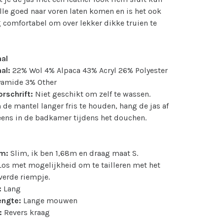
aille goed naar voren laten komen en is het ook
 comfortabel om over lekker dikke truien te
.
aal
al:
22
% Wol 4% Alpaca 43% Acryl 26% Polyester
yamide 3% Other
rschrift:
Niet geschikt om zelf te wassen.
 de mantel langer fris te houden, hang de jas af
eens in de badkamer tijdens het douchen.
m:
Slim, ik ben 1,68m en draag maat S.
os met mogelijkheid om te tailleren met het
verde riempje.
:
Lang
ngte:
Lange mouwen
:
Revers kraag