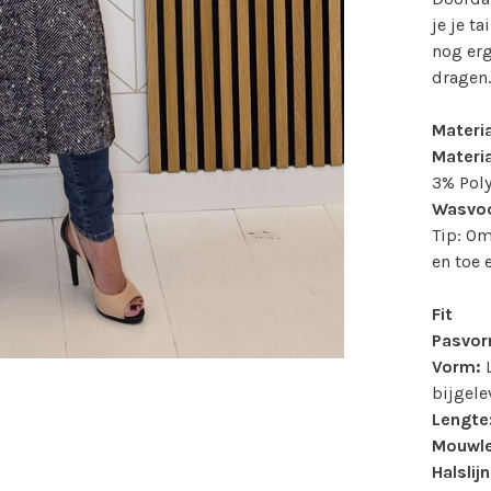
je je t
nog erg
dragen
Materi
Materia
3% Pol
Wasvoo
Tip: Om
en toe 
Fit
Pasvor
Vorm:
L
bijgele
Lengte
Mouwle
Halslijn