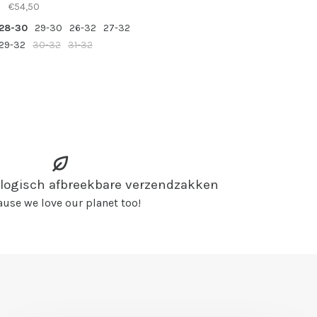
€54,50
28-30
29-30
26-32
27-32
29-32
30-32
31-32
ologisch afbreekbare verzendzakken
use we love our planet too!