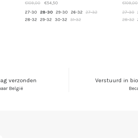
€109,00
€54,50
€109,00
27-30
28-30
29-30
26-32
27-32
27-30
28-32
29-32
30-32
31-32
28-32
kdag verzonden
Verstuurd in bi
aar België
Beca