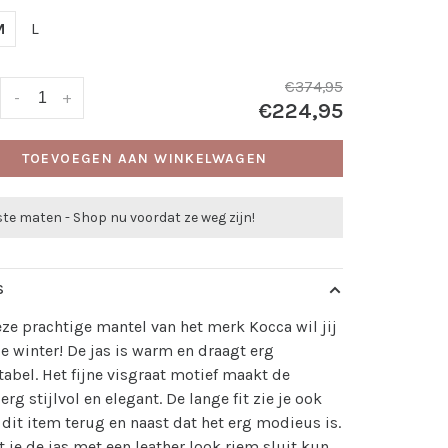
M
L
€374,95
-
+
€224,95
TOEVOEGEN AAN WINKELWAGEN
te maten - Shop nu voordat ze weg zijn!
S
e prachtige mantel van het merk Kocca wil jij
e winter! De jas is warm en draagt erg
abel. Het fijne visgraat motief maakt de
erg stijlvol en elegant. De lange fit zie je ook
 dit item terug en naast dat het erg modieus is.
 je de jas met een leather look riem sluit kun